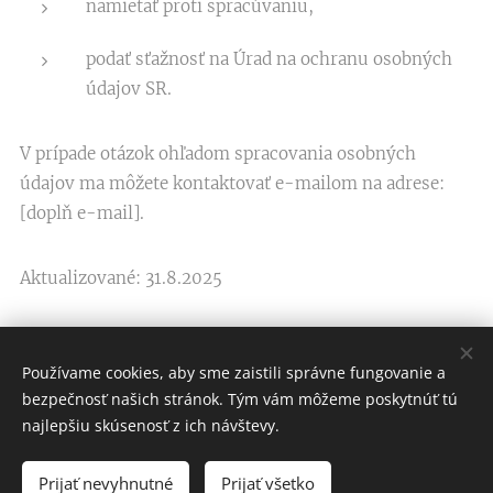
namietať proti spracúvaniu,
podať sťažnosť na Úrad na ochranu osobných
údajov SR.
V prípade otázok ohľadom spracovania osobných
údajov ma môžete kontaktovať e-mailom na adrese:
[doplň e-mail].
Aktualizované: 31.8.2025
Používame cookies, aby sme zaistili správne fungovanie a
bezpečnosť našich stránok. Tým vám môžeme poskytnúť tú
ZUZANA SÍLEŠOVÁ
najlepšiu skúsenosť z ich návštevy.
Všetky práva vyhradené 2025
Prijať nevyhnutné
Prijať všetko
Vytvorené službou
Webnode
Cookies